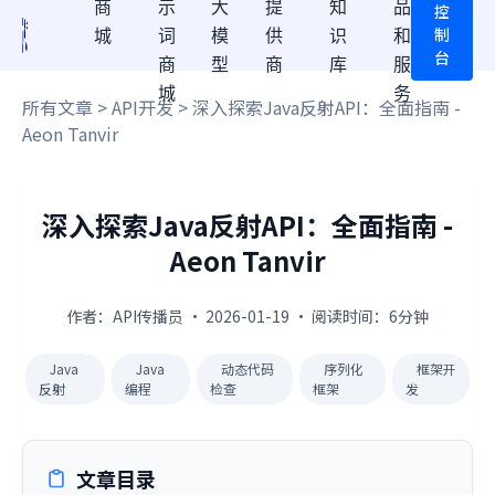
商
示
大
提
知
品
控
制
城
词
模
供
识
和
台
商
型
商
库
服
城
务
所有文章
>
API开发
> 深入探索Java反射API：全面指南 -
Aeon Tanvir
深入探索Java反射API：全面指南 -
Aeon Tanvir
作者：API传播员 · 2026-01-19 · 阅读时间：6分钟
Java
Java
动态代码
序列化
框架开
反射
编程
检查
框架
发
文章目录