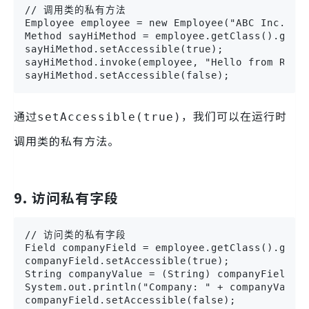
// 调用类的私有方法

Employee employee = new Employee("ABC Inc.");

Method sayHiMethod = employee.getClass().getDe
sayHiMethod.setAccessible(true);

sayHiMethod.invoke(employee, "Hello from Refle
sayHiMethod.setAccessible(false);
通过
，我们可以在运行时
setAccessible(true)
调用类的私有方法。
9. 访问私有字段
// 访问类的私有字段

Field companyField = employee.getClass().getDe
companyField.setAccessible(true);

String companyValue = (String) companyField.ge
System.out.println("Company: " + companyValue)
companyField.setAccessible(false);