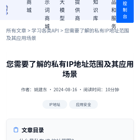
商
示
大
提
知
品
控
制
城
词
模
供
识
和
台
商
型
商
库
服
城
务
所有文章
>
学习各类API
> 您需要了解的私有IP地址范围
及其应用场景
您需要了解的私有IP地址范围及其应用
场景
作者：姚建东 · 2024-08-16 · 阅读时间：10分钟
IP地址
应用安全
文章目录