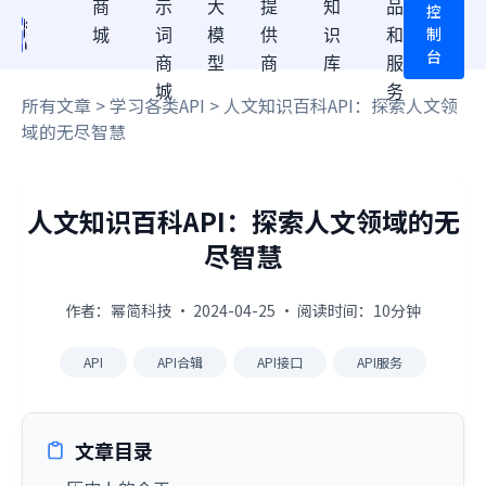
商
示
大
提
知
品
控
制
城
词
模
供
识
和
台
商
型
商
库
服
城
务
所有文章
>
学习各类API
> 人文知识百科API：探索人文领
域的无尽智慧
人文知识百科API：探索人文领域的无
尽智慧
作者：幂简科技 · 2024-04-25 · 阅读时间：10分钟
API
API合辑
API接口
API服务
文章目录