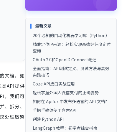
最新文章
20个必知的自动化机器学习库（Python）
精准定位IP来源：轻松实现高德经纬度定位
查询
OAuth 2.0和OpenID Connect概述
全面指南：API测试定义、测试方法与高效
息的文档，如
实践技巧
Coze API接口实战应用
类API提供
轻松掌握外国人微信支付的正确姿势
PI，我们可
如何在 Apifox 中发布多语言的 API 文档？
合并、拆分、
手把手教你使用盘古API
力您处理敏感
创建 Python API
LangGraph 教程：初学者综合指南