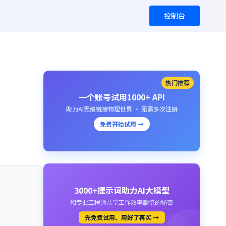
控制台
热门推荐
一个账号试用1000+ API
助力AI无缝链接物理世界 · 无需多次注册
免费开始试用 →
3000+提示词助力AI大模型
和专业工程师共享工作效率翻倍的秘密
先免费试用、用好了再买 →