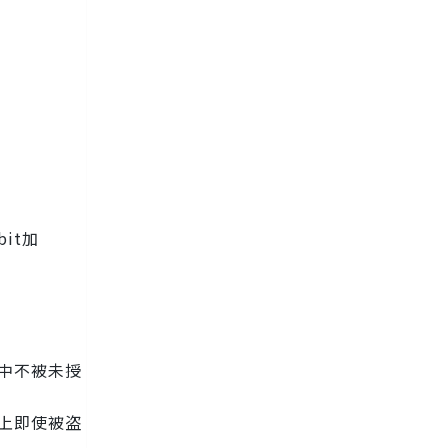
bit加
中不被未授
上即使被盗