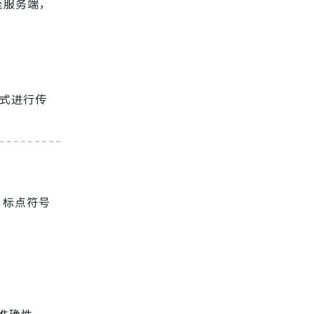
至服务端，
形式进行传
I 标点符号
和准确性。