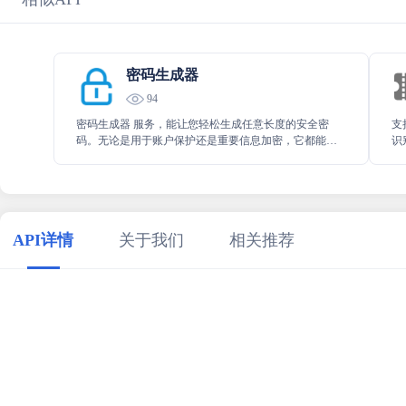
密码生成器
94
密码生成器 服务，能让您轻松生成任意长度的安全密
支
码。无论是用于账户保护还是重要信息加密，它都能为
识
您提供高度可靠且难以破解的密码，有效保障您的信息
行
安全与隐私，是您在密码需求方面的得力助手。
API详情
关于我们
相关推荐