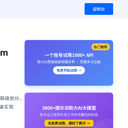
控制台
热门推荐
um
一个账号试用1000+ API
助力AI无缝链接物理世界 · 无需多次注册
免费开始试用 →
构的层级划分、
快速实现
3000+提示词助力AI大模型
和专业工程师共享工作效率翻倍的秘密
先免费试用、用好了再买 →