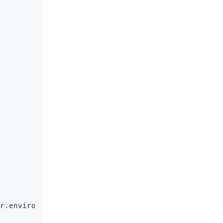
r.environment.DYNAMODB_TABLE}"