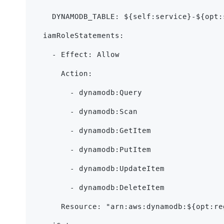
    DYNAMODB_TABLE: ${self:service}-${opt:
  iamRoleStatements:
    - Effect: Allow
      Action:
        - dynamodb:Query
        - dynamodb:Scan
        - dynamodb:GetItem
        - dynamodb:PutItem
        - dynamodb:UpdateItem
        - dynamodb:DeleteItem
      Resource: "arn:aws:dynamodb:${opt:re