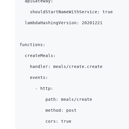
  apiGateway:
    shouldStartNameWithService: true
  lambdaHashingVersion: 20201221
functions:
  createMeals:
    handler: meals/create.create
    events:
      - http:
          path: meals/create
          method: post
          cors: true