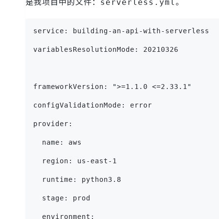
是我项目中的文件：
。
serverless.yml
service: building-an-api-with-serverless
variablesResolutionMode: 20210326
frameworkVersion: ">=1.1.0 <=2.33.1"
configValidationMode: error
provider:
  name: aws
  region: us-east-1
  runtime: python3.8
  stage: prod
  environment: