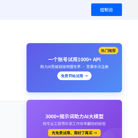
控制台
热门推荐
一个账号试用1000+ API
助力AI无缝链接物理世界 · 无需多次注册
免费开始试用 →
3000+提示词助力AI大模型
和专业工程师共享工作效率翻倍的秘密
先免费试用、用好了再买 →