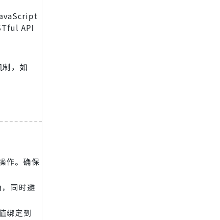
Script
l API
。
机制，如
。
 操作。确保
确，同时避
将值绑定到