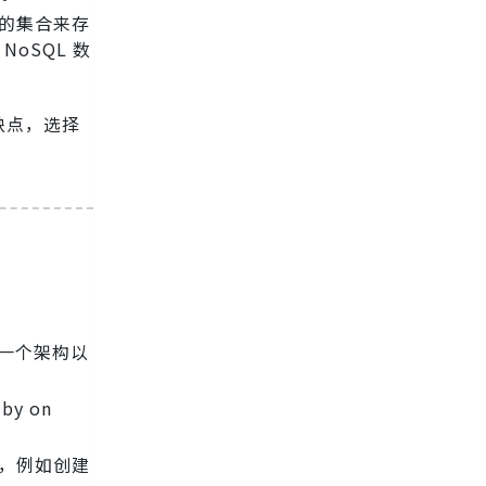
的集合来存
oSQL 数
缺点，选择
建一个架构以
y on
L，例如创建