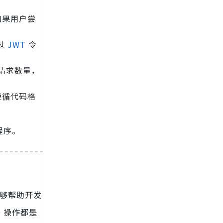
如果用户尝
过
JWT
令
的请求数量，
遵循代码格
程序。
能够帮助开发
 操作都是