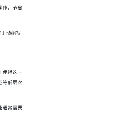
操作，节省
需手动编写
 使得这一
证等低层次
能通常需要