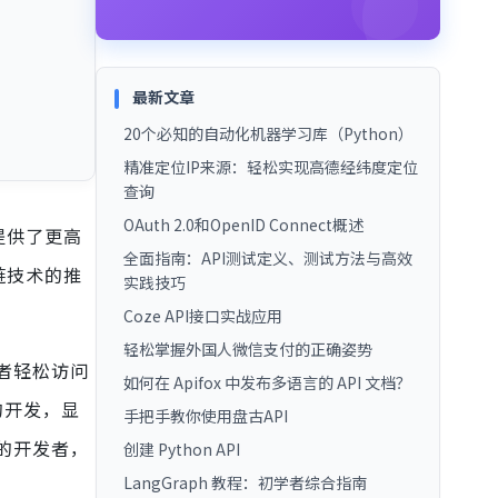
最新文章
20个必知的自动化机器学习库（Python）
精准定位IP来源：轻松实现高德经纬度定位
查询
OAuth 2.0和OpenID Connect概述
提供了更高
全面指南：API测试定义、测试方法与高效
链技术的推
实践技巧
Coze API接口实战应用
轻松掌握外国人微信支付的正确姿势
发者轻松访问
如何在 Apifox 中发布多语言的 API 文档？
的开发，显
手把手教你使用盘古API
景的开发者，
创建 Python API
LangGraph 教程：初学者综合指南