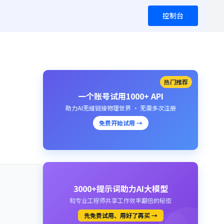
控制台
热门推荐
一个账号试用1000+ API
助力AI无缝链接物理世界 · 无需多次注册
免费开始试用 →
3000+提示词助力AI大模型
和专业工程师共享工作效率翻倍的秘密
先免费试用、用好了再买 →