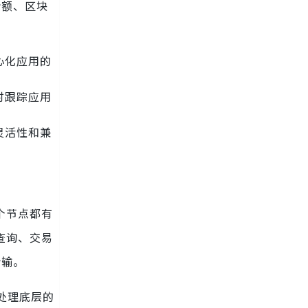
余额、区块
。
心化应用的
时跟踪应用
灵活性和兼
个节点都有
查询、交易
传输。
会处理底层的