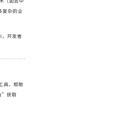
技术（如去中
多复杂的业
I，开发者
 工具，帮助
台”获取