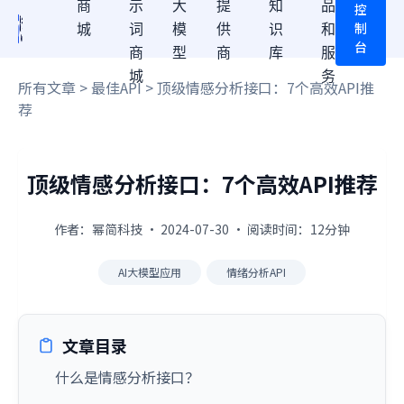
商
示
大
提
知
品
控
制
城
词
模
供
识
和
台
商
型
商
库
服
城
务
所有文章
>
最佳API
> 顶级情感分析接口：7个高效API推
荐
顶级情感分析接口：7个高效API推荐
作者：幂简科技 · 2024-07-30 · 阅读时间：12分钟
AI大模型应用
情绪分析API
文章目录
什么是情感分析接口？