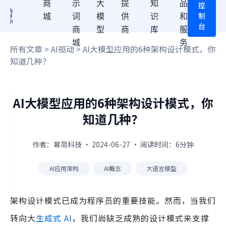
商
示
大
提
知
品
控
制
城
词
模
供
识
和
台
商
型
商
库
服
城
务
所有文章
>
AI驱动
> AI大模型应用的6种架构设计模式，你
知道几种？
AI大模型应用的6种架构设计模式，你
知道几种？
作者：幂简科技 · 2024-06-27 · 阅读时间：6分钟
AI应用架构
AI概念
大语言模型
架构设计模式已成为程序员的重要技能。然而，当我们
转向大
生成式 AI
，我们尚缺乏成熟的设计模式来支撑