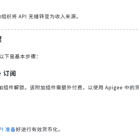
 帮助组织将 API 无缝转变为收入来源。
骤
置。以下是基本步骤：
e 订阅
附加组件解锁。该附加组件需额外付费，以使用 Apigee 中的
PI 准备
好进行有效货币化。