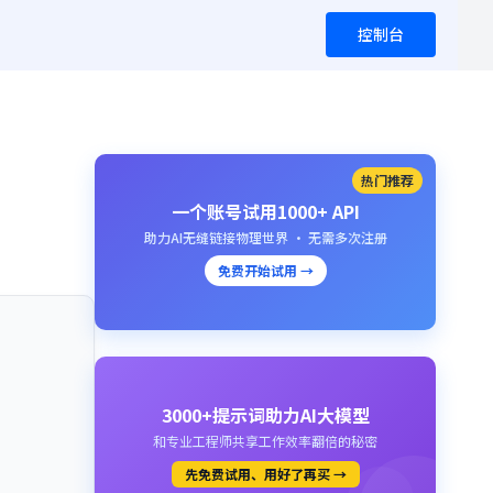
控制台
热门推荐
一个账号试用1000+ API
助力AI无缝链接物理世界 · 无需多次注册
免费开始试用 →
3000+提示词助力AI大模型
和专业工程师共享工作效率翻倍的秘密
先免费试用、用好了再买 →