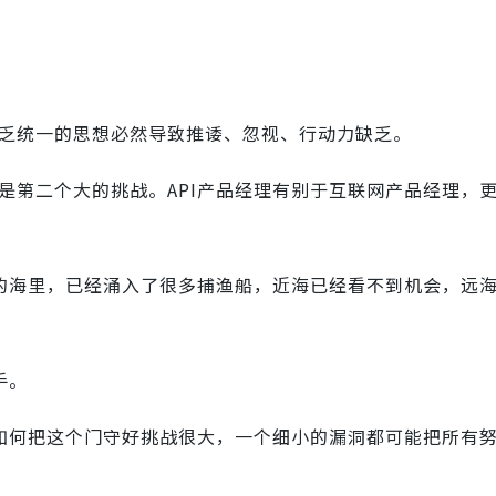
：
缺乏统一的思想必然导致推诿、忽视、行动力缺乏。
将是第二个大的挑战。API产品经理有别于互联网产品经理，
PI的海里，已经涌入了很多捕渔船，近海已经看不到机会，远
手。
门，如何把这个门守好挑战很大，一个细小的漏洞都可能把所有