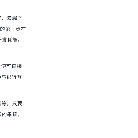
网、云端产
济的第一步在
开发耗能，
费者便可直接
会与银行互
者等，只要
务的串接，