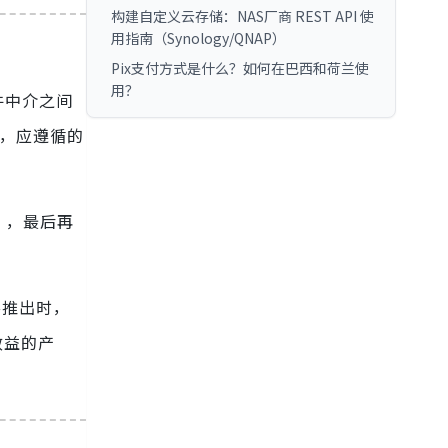
构建自定义云存储：NAS厂商 REST API 使
用指南（Synology/QNAP）
Pix支付方式是什么？如何在巴西和荷兰使
用？
软件中介之间
式，应遵循的
），最后再
要推出时，
效益的产