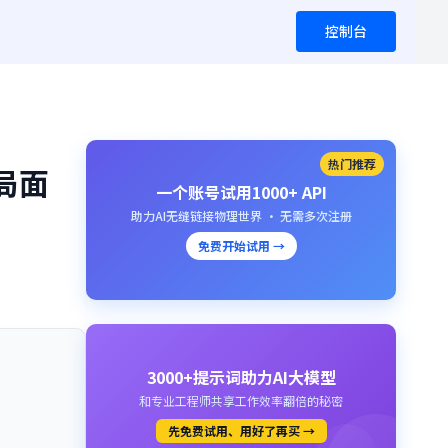
控制台
热门推荐
局面
一个账号试用1000+ API
助力AI无缝链接物理世界 · 无需多次注册
免费开始试用 →
3000+提示词助力AI大模型
和专业工程师共享工作效率翻倍的秘密
先免费试用、用好了再买 →