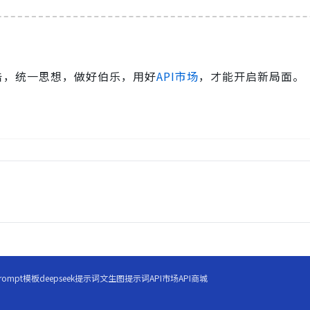
击，统一思想，做好伯乐，用好
API市场
，才能开启新局面。
rompt模板
deepseek提示词
文生图提示词
API市场
API商城