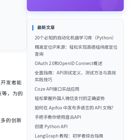
最新文章
20个必知的自动化机器学习库（Python）
精准定位IP来源：轻松实现高德经纬度定位
查询
OAuth 2.0和OpenID Connect概述
。
全面指南：API测试定义、测试方法与高效
实践技巧
他开发者能
Coze API接口实战应用
帐等，为的
轻松掌握外国人微信支付的正确姿势
如何在 Apifox 中发布多语言的 API 文档？
手把手教你使用盘古API
更多的创新
创建 Python API
LangGraph 教程：初学者综合指南