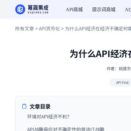
API商城
提示词商城
A
所有文章
>
API货币化
> 为什么API经济在经济不确定时
为什么API经
作者：姚建东 ·
API First
文章目录
环境对API经济不利？
API战略是应对不确定性的首选IT战略