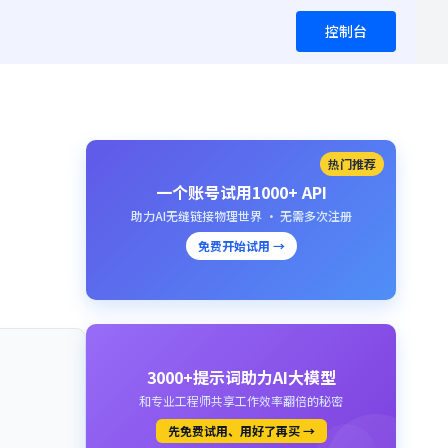
控制台
热门推荐
一个账号试用1000+ API
助力AI无缝链接物理世界 · 无需多次注册
免费开始试用 →
3000+提示词助力AI大模型
和专业工程师共享工作效率翻倍的秘密
先免费试用、用好了再买 →