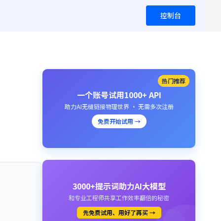
控制台
热门推荐
一个账号试用1000+ API
助力AI无缝链接物理世界 · 无需多次注册
免费开始试用 →
3000+提示词助力AI大模型
和专业工程师共享工作效率翻倍的秘密
先免费试用、用好了再买 →