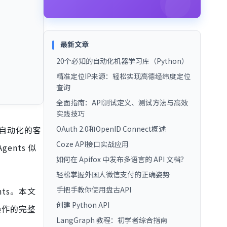
最新文章
20个必知的自动化机器学习库（Python）
精准定位IP来源：轻松实现高德经纬度定位
查询
全面指南：API测试定义、测试方法与高效
实践技巧
自动化的客
OAuth 2.0和OpenID Connect概述
Coze API接口实战应用
ents 似
如何在 Apifox 中发布多语言的 API 文档？
轻松掌握外国人微信支付的正确姿势
手把手教你使用盘古API
ts。本文
创建 Python API
操作的完整
LangGraph 教程：初学者综合指南