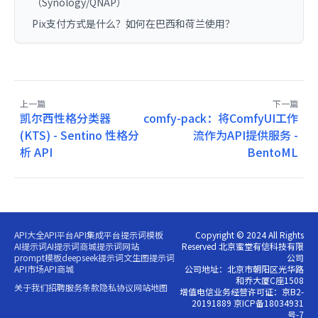
（Synology/QNAP）
Pix支付方式是什么？如何在巴西和荷兰使用？
上一篇
下一篇
凯尔西性格分类器
comfy-pack：将ComfyUI工作
(KTS) - Sentino 性格分
流作为API提供服务 -
析 API
BentoML
API大全
API平台
API集成平台
提示词模板
Copyright © 2024 All Rights
AI提示词
AI提示词商城
提示词网站
Reserved 北京蜜堂有信科技有限
prompt模板
deepseek提示词
文生图提示词
公司
API市场
API商城
公司地址：北京市朝阳区光华路
和乔大厦C座1508
关于我们
招聘
服务条款
隐私协议
网站地图
增值电信业务经营许可证：京B2-
20191889 京ICP备18034931
号-7