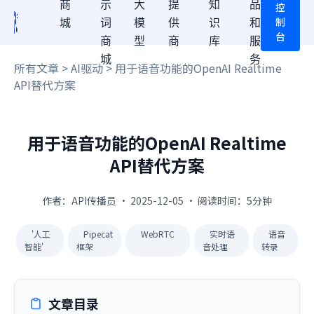
商
示
大
提
知
品
控
制
城
词
模
供
识
和
台
商
型
商
库
服
城
务
所有文章
>
AI驱动
> 用于语音功能的OpenAI Realtime
API替代方案
用于语音功能的OpenAI Realtime
API替代方案
作者：API传播员 · 2025-12-05 · 阅读时间：5分钟
'人工
Pipecat
WebRTC
实时语
语音
智能'
框架
音处理
转录
文章目录