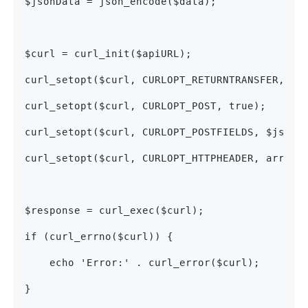
$jsonData = json_encode($data);
$curl = curl_init($apiURL);
curl_setopt($curl, CURLOPT_RETURNTRANSFER, tr
curl_setopt($curl, CURLOPT_POST, true);
curl_setopt($curl, CURLOPT_POSTFIELDS, $jsonD
curl_setopt($curl, CURLOPT_HTTPHEADER, array(
$response = curl_exec($curl);
if (curl_errno($curl)) {
    echo 'Error:' . curl_error($curl);
}