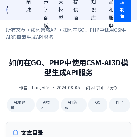
商
示
大
提
知
品
控
制
城
词
模
供
识
和
台
商
型
商
库
服
城
务
所有文章
>
如何集成API
> 如何在GO、PHP中使用CSM-
AI3D模型生成API服务
如何在GO、PHP中使用CSM-AI3D模
型生成API服务
作者：han, yifei · 2024-08-05 · 阅读时间：5分钟
AI3D建
AI技
API集
GO
PHP
模
术
成
文章目录