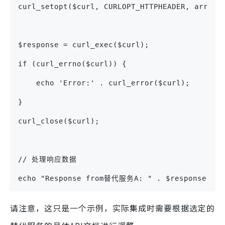
curl_setopt($curl, CURLOPT_HTTPHEADER, array(
$response = curl_exec($curl);
if (curl_errno($curl)) {
    echo 'Error:' . curl_error($curl);
}
curl_close($curl);
// 处理响应数据
echo "Response from替代服务A: " . $response;
请注意，这只是一个示例，实际集成时需要根据选定的