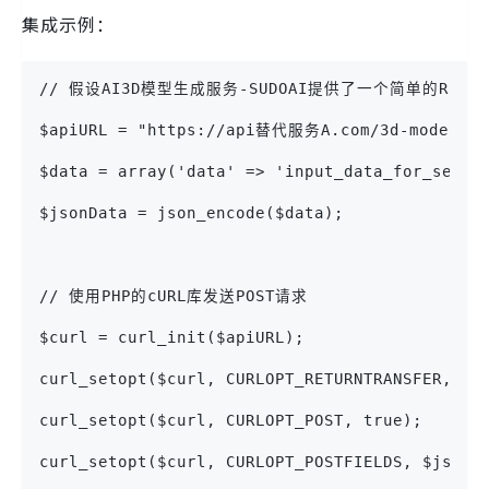
集成示例：
// 假设AI3D模型生成服务-SUDOAI提供了一个简单的REST 
$apiURL = "https://api替代服务A.com/3d-model-ge
$data = array('data' => 'input_data_for_servi
$jsonData = json_encode($data);
// 使用PHP的cURL库发送POST请求
$curl = curl_init($apiURL);
curl_setopt($curl, CURLOPT_RETURNTRANSFER, tr
curl_setopt($curl, CURLOPT_POST, true);
curl_setopt($curl, CURLOPT_POSTFIELDS, $jsonD