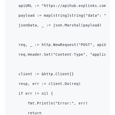
    apiURL := "https://apihub.explinks.com/v2
    payload := map[string]string{"data": "you
    jsonData, _ := json.Marshal(payload)
    req, _ := http.NewRequest("POST", apiURL,
    req.Header.Set("Content-Type", "applicati
    client := &http.Client{}
    resp, err := client.Do(req)
    if err != nil {
        fmt.Println("Error:", err)
        return