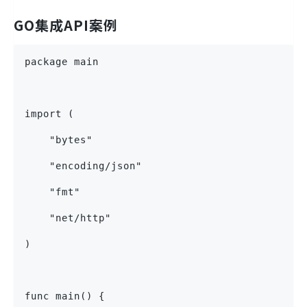
GO集成API案例
package main
import (
    "bytes"
    "encoding/json"
    "fmt"
    "net/http"
)
func main() {