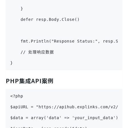
    }
    defer resp.Body.Close()
    fmt.Println("Response Status:", resp.Stat
    // 处理响应数据
}
PHP集成API案例
<?php
$apiURL = "https://apihub.explinks.com/v2/scd
$data = array('data' => 'your_input_data');