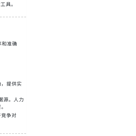
估工具。
率和准确
动，提供实
据源。人力
程。
于竞争对