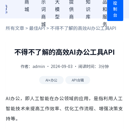
商
示
大
提
知
品
控
制
城
词
模
供
识
和
台
商
型
商
库
服
城
务
所有文章
>
最佳API
> 不得不了解的高效AI办公工具API
不得不了解的高效AI办公工具API
作者：admin · 2024-09-03 · 阅读时间：3分钟
AI+办公
API合辑
AI办公，即人工智能在办公领域的应用，是指利用人工
智能技术来提高工作效率、优化工作流程、增强决策支
持等。