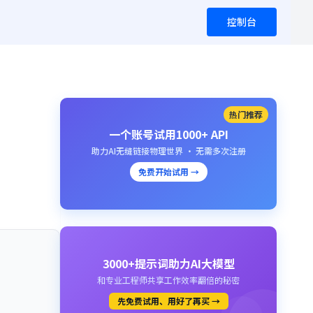
控制台
热门推荐
一个账号试用1000+ API
助力AI无缝链接物理世界 · 无需多次注册
免费开始试用 →
3000+提示词助力AI大模型
和专业工程师共享工作效率翻倍的秘密
先免费试用、用好了再买 →