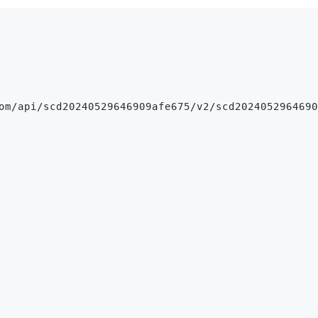
om/api/scd20240529646909afe675/v2/scd2024052964690