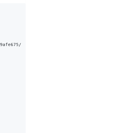
9afe675/ai-art-creation",