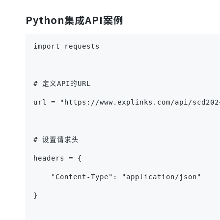
Python集成API案例
import requests
# 定义API的URL
url = "https://www.explinks.com/api/scd202
# 设置请求头
headers = {
    "Content-Type": "application/json"
}