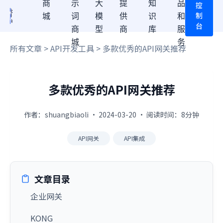
商
示
大
提
知
品
控
制
城
词
模
供
识
和
台
商
型
商
库
服
城
务
所有文章
>
API开发工具
> 多款优秀的API网关推荐
多款优秀的API网关推荐
作者：shuangbiaoli · 2024-03-20 · 阅读时间：8分钟
API网关
API集成
文章目录
企业网关
KONG