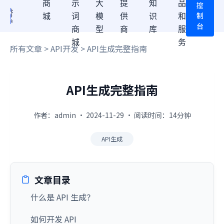
商
示
大
提
知
品
控
制
城
词
模
供
识
和
台
商
型
商
库
服
城
务
所有文章
>
API开发
> API生成完整指南
API生成完整指南
作者：admin · 2024-11-29 · 阅读时间：14分钟
API生成
文章目录
什么是 API 生成？
如何开发 API