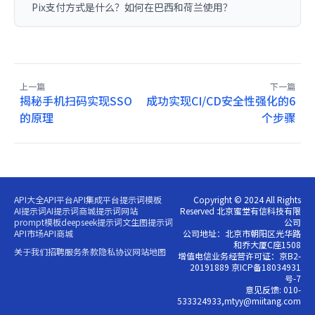
Pix支付方式是什么？如何在巴西和荷兰使用？
上一篇
下一篇
揭秘手机扫码实现SSO
成功实现CI/CD安全性强化的6
的原理
个步骤
API大全
API平台
API集成平台
提示词模板
Copyright © 2024 All Rights
AI提示词
AI提示词商城
提示词网站
Reserved 北京蜜堂有信科技有限
prompt模板
deepseek提示词
文生图提示词
公司
API市场
API商城
公司地址：北京市朝阳区光华路
和乔大厦C座1508
关于我们
招聘
服务条款
隐私协议
网站地图
增值电信业务经营许可证：京B2-
20191889 京ICP备18034931
号-7
意见反馈: 010-
533324933,mtyy@miitang.com