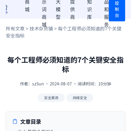
商
示
大
提
知
品
控
制
城
词
模
供
识
和
台
商
型
商
库
服
城
务
所有文章
>
技术杂货铺
> 每个工程师必须知道的7个关键
安全指标
每个工程师必须知道的7个关键安全指
标
作者：szSun · 2024-08-07 · 阅读时间：10分钟
安全漏洞
网络安全
文章目录