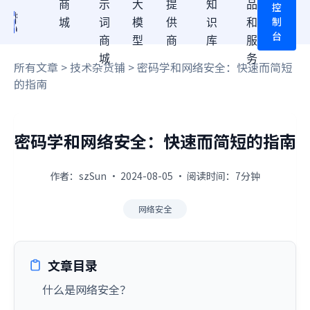
商
示
大
提
知
品
控
制
城
词
模
供
识
和
台
商
型
商
库
服
城
务
所有文章
>
技术杂货铺
> 密码学和网络安全：快速而简短
的指南
密码学和网络安全：快速而简短的指南
作者：szSun · 2024-08-05 · 阅读时间：7分钟
网络安全
文章目录
什么是网络安全？