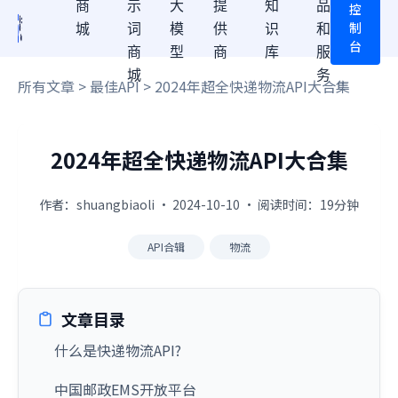
商
示
大
提
知
品
控
制
城
词
模
供
识
和
台
商
型
商
库
服
城
务
所有文章
>
最佳API
> 2024年超全快递物流API大合集
2024年超全快递物流API大合集
作者：shuangbiaoli · 2024-10-10 · 阅读时间：19分钟
API合辑
物流
文章目录
什么是快递物流API?
中国邮政EMS开放平台