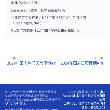
创建 Python API
LangGraph 教程：初学者综合指南
构建自定义云存储：NAS厂商 REST API 使用指南
（Synology/QNAP）
Pix支付方式是什么？如何在巴西和荷兰使用？
上一篇
下一篇
2024年国内热门天气环境API
2024年国外日历假期API
API大全
API平台
API集成平台
提示词模板
Copyright © 2024 All Rights
AI提示词
AI提示词商城
提示词网站
Reserved 北京蜜堂有信科技有限
prompt模板
deepseek提示词
文生图提示词
公司
API市场
API商城
公司地址：北京市朝阳区光华路
和乔大厦C座1508
关于我们
招聘
服务条款
隐私协议
网站地图