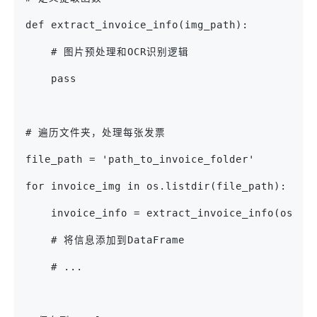
def extract_invoice_info(img_path):
    # 图片预处理和OCR识别逻辑
    pass
# 遍历文件夹，处理每张发票
file_path = 'path_to_invoice_folder'
for invoice_img in os.listdir(file_path):
    invoice_info = extract_invoice_info(os.pa
    # 将信息添加到DataFrame
    # ...