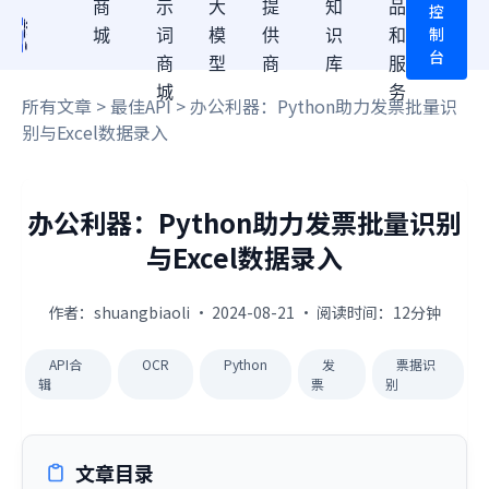
商
示
大
提
知
品
控
制
城
词
模
供
识
和
台
商
型
商
库
服
城
务
所有文章
>
最佳API
> 办公利器：Python助力发票批量识
别与Excel数据录入
办公利器：Python助力发票批量识别
与Excel数据录入
作者：shuangbiaoli · 2024-08-21 · 阅读时间：12分钟
API合
OCR
Python
发
票据识
辑
票
别
文章目录