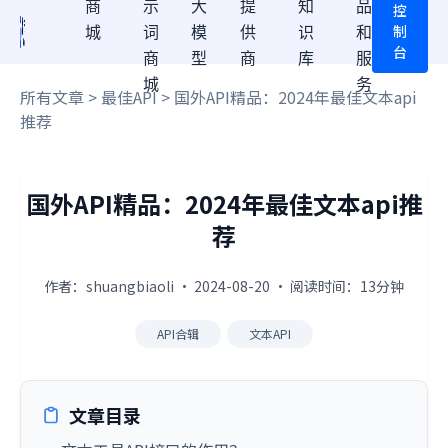
商
示
大
提
知
品
控
制
城
词
模
供
识
和
台
商
型
商
库
服
城
务
所有文章
>
最佳API
> 国外API精品：2024年最佳文本api
推荐
国外API精品：2024年最佳文本api推
荐
作者：shuangbiaoli · 2024-08-20 · 阅读时间：13分钟
API合辑
文本API
文章目录