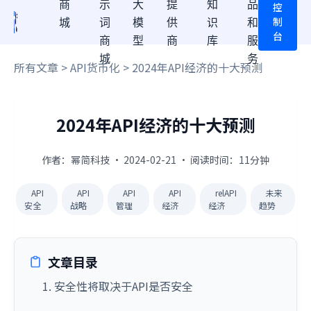
商
示
大
提
知
品
控
制
城
词
模
供
识
和
台
商
型
商
库
服
城
务
所有文章
>
API货币化
> 2024年API经济的十大预测
2024年API经济的十大预测
作者：幂简科技 · 2024-02-21 · 阅读时间：11分钟
API
API
API
API
relAPI
未来
安全
战略
管理
经济
经济
趋势
文章目录
1. 安全性将取决于API是否安全