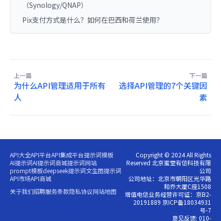
（Synology/QNAP）
Pix支付方式是什么？如何在巴西和荷兰使用？
上一篇
下一篇
为什么API管理适用于所有
选择API管理的7个关键因
人
素
API大全
API平台
API集成平台
提示词模板
Copyright © 2024 All Rights
AI提示词
AI提示词商城
提示词网站
Reserved 北京蜜堂有信科技有限
prompt模板
deepseek提示词
文生图提示词
公司
API市场
API商城
公司地址：北京市朝阳区光华路
和乔大厦C座1508
关于我们
招聘
服务条款
隐私协议
网站地图
增值电信业务经营许可证：京B2-
20191889 京ICP备18034931
号-7
意见反馈: 010-