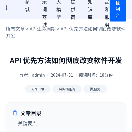
商
示
大
提
知
品
控
制
城
词
模
供
识
和
台
商
型
商
库
服
城
务
所有文章
>
API生命周期
> API 优先方法如何彻底改变软件
开发
API 优先方法如何彻底改变软件开发
作者：admin · 2024-07-31 · 阅读时间：18分钟
API First
relAPI经济
微服务
文章目录
关键要点