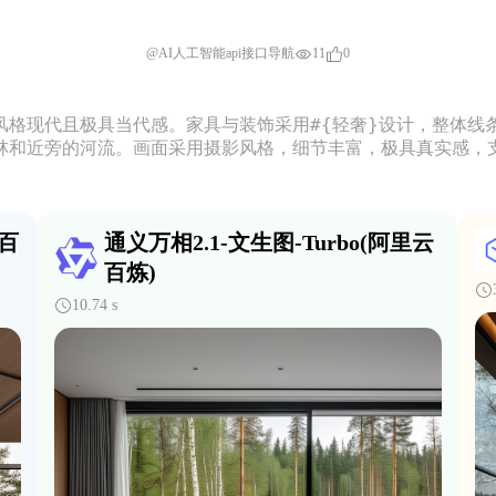
11
0
@AI人工智能api接口导航
，风格现代且极具当代感。家具与装饰采用#{轻奢}设计，整体线
森林和近旁的河流。画面采用摄影风格，细节丰富，极具真实感，
云百
通义万相2.1-文生图-Turbo(阿里云
百炼)
10.74 s