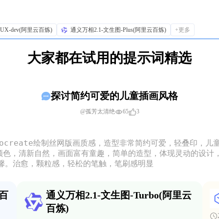
LUX-dev(阿里云百炼)
通义万相2.1-文生图-Plus(阿里云百炼)
+更多
大家都在试用的提示词精选
探讨简约可爱的儿童插画风格
65
3
@孤芳太清绝
ocreate绘制丝网版画质感，造型非常简约可爱，轻叠印，
作品颜色，清新自然，画面富有童趣，简单的造型，体现灵动的设计
馨。治愈，颗粒感，轻松的笔触，笔刷感明显
云百
通义万相2.1-文生图-Turbo(阿里云
百炼)