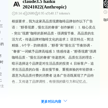
claude3.5 haiku
20241022(Anthropic)
9.14 s
2680
0.95 s
40.17 tokens/s
氛
咖
根据要求，我为这家高品质现磨咖啡品牌创作以下广告
（三
语： "醇香现磨，慢生活的奢侈" 创作解析： 1. 核心卖点
咖
- 突出"现磨"咖啡的新鲜品质 - 强调慢节奏、高品质的生
点，
活方式 - 传递品牌对咖啡文化的追求 2. 语言特点 - 简洁
侈的
精炼，6个字 - 韵律感强，"醇香"和"慢生活"节奏协调 -
"奢侈"一词赋予品牌高端感 3. 情感传递 - "醇香现磨"强调
节
咖啡品质 - "慢生活的奢侈"传递悠闲、品质生活的理念 -
让时
暗示选择这个品牌是对生活品质的投资 4. 目标客户 - 追
啡
求生活品质的白领 - 喜欢慢节奏、重视体验的年轻群体 -
它
愿意为高品质付费的消费者 这条广告语既展现了产品特
七
色，又传递了品牌调性，有很强的吸引力和记忆点。
牌主
更多对比内容