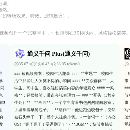
词。

然。

（如转场效果、特效、滤镜建议）。

短视频创作一个完整脚本，时长控制在30秒以内，风格轻松搞笑
通义千问 Plus(通义千问)
35.07 s
0
0.43 s
36.05 tokens/s
注
### 短视频脚本：校园生活趣事 #### **主题**：校园生
#
同学
活中那些让人哭笑不得的小瞬间 #### **受众群体**：大
事
的同
学生、高中生，喜欢轻松搞笑内容的年轻观众 #### **风
#
急
格**：轻松搞笑，带点夸张表现力 --- ### **开头（3秒定
节
的脚
生死）** - **画面**：一个学生背着书包匆匆跑向教室，
事
意
手里拿着早餐包子。 - **动作**：他边跑边咬包子，突然
写
的
被石头绊了一下，整个人往前扑倒。 - **台词**：（内心
脸
发
OS）“完了完了！要迟到了！” - **BGM**：快节奏搞笑
觉被