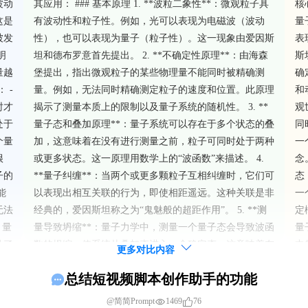
波动
其应用： ### 基本原理 1. **波粒二象性**：微观粒子具
核
这是
有波动性和粒子性。例如，光可以表现为电磁波（波动
量
被发
性），也可以表现为量子（粒子性）。这一现象由爱因斯
表
明
坦和德布罗意首先提出。 2. **不确定性原理**：由海森
斯
量越
堡提出，指出微观粒子的某些物理量不能同时被精确测
确
 -
量。例如，无法同时精确测定粒子的速度和位置。此原理
和
时才
揭示了测量本质上的限制以及量子系统的随机性。 3. **
观
处于
量子态和叠加原理**：量子系统可以存在于多个状态的叠
同
个量
加，这意味着在没有进行测量之前，粒子可同时处于两种
一
很
或更多状态。这一原理用数学上的“波函数”来描述。 4.
念
子的
**量子纠缠**：当两个或更多颗粒子互相纠缠时，它们可
态
能
以表现出相互关联的行为，即使相距遥远。这种关联是非
一
无法
经典的，爱因斯坦称之为“鬼魅般的超距作用”。 5. **测
定
 量
量导致坍缩**：量子力学中，测量一个量子态会导致波函
量
动了
数的坍缩，使系统从叠加态进入一个确定态。这意味着在
中
更多对比内容
的几
测量时，系统的行为被显著改变。 ### 在现代科技中的
基
总结短视频脚本创作助手的功能
体
应用 量子力学的基本原理已经应用于多个现代科技领
的
我们
域，推动了许多技术创新： 1. **半导体技术和电子设备
*
1469
76
@简简Prompt