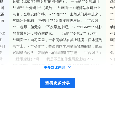
对视
音效（比如“哔哩哔哩”的滑稽声）。 --- ### **分镜设计
画
|同
** #### **分镜1**（4秒） - **画面**：老师站在讲台上
作
，还
点名，全班安静等待。 - **动作**：主角从门外冲进来，
*
的面
气喘吁吁地喊：“报告！”然后直接摔进座位。 - **台词
*
**：老师一脸无奈，“下次早点来吧。” - **BGM**：轻快
动
“你
的背景音乐，带点诙谐感。 --- #### **分镜2**（5秒） -
生
画
**画面**：自习室里，一名同学趴在桌上睡觉，口水流到
画
你们
书本上。 - **动作**：旁边的同学用笔轻轻戳醒他，他迷
*
着
迷糊糊抬起头，发现自己的脸印满了字迹。 - **台词**：
侃
添
（睡眼朦胧）“啊……我是不是把作业写脸上啦？” -
5
|两
**BGM**：惊讶音效+笑声。 --- #### **分镜3**（6秒）
发
更多对比内容
- **画面**：食堂排队打饭，前面的人犹豫不决，后面的
词
人越来越着急。 - **动作**：主角踮起脚尖试图看清菜
*
查看更多分享
单，结果不小心撞到前排女生，两人同时掉落手机。 - **
照
台词**：（尴尬地捡起手机）“对不起呀，不是故意的！”
#
- **BGM**：搞笑碰撞音效+轻微混乱的背景音乐。 ---
堂
#### **分镜4**（7秒） - **画面**：体育课跑步测试，
的
主角累得像条狗，扶着膝盖大口喘气。 - **动作**：裁判
镜