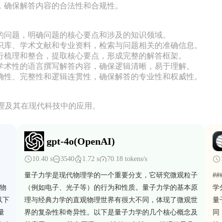
，确保解答内容的合法性和合规性。

的问题，明确问题的核心要点和涉及的知识领域。

识库、学术文献和专业资料，检索与问题相关的准确信息。

行梳理和整合，提取核心要点，形成完整的解答框架。

学术性的语言撰写解答内容，确保逻辑清晰，易于理解。

确性、完整性和逻辑连贯性，确保解答的专业性和权威性。

理及其在现代科技中的应用。
gpt-4o(OpenAI)
10.40 s
3540
1.72 s
70.18 tokens/s
量子力学是现代物理学的一个重要分支，它研究微观粒子
#
界物
（例如电子、光子等）的行为和性质。量子力学的基本原
学
以下
理与经典力学的直观物理世界有很大不同，体现了微观世
量
量
界的复杂性和奇异性。以下是量子力学的几个核心概念及
同