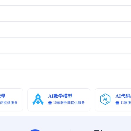
吹哨结束时，他刚想庆祝，却发现自己跑错了方向，多跑
肉
了两圈。 - **台词**：（崩溃）“为什么老天爷非要这样
词
对我！” - **BGM**：悲壮又搞笑的背景音乐。 --- ### **
结
结尾（5秒）** - **画面**：主角坐在宿舍床上，对着镜
大
头露出疲惫但满足的笑容。 - **动作**：伸手比个“耶”，
心
然后倒头就睡。 - **台词**：（配音）“这就是我的一
不
天，虽然累但超有趣！” - **BGM**：温暖治愈的旋律，
动
最后加一点俏皮的收尾音效。 --- ### **拍摄注意事项**
把
1. **镜头切换**：每个分镜控制在3-7秒内完成，保持紧
*
凑节奏。 2. **演员表演**：表情和动作尽量夸张一些，
-
突出喜感。 3. **转场效果**：可以使用快速剪辑或简单
松
的特效（如慢动作摔倒、文字弹幕等）。 4. **滤镜建议
**：选择明亮、活泼的滤镜，增加整体氛围感。 希望这
推理
AI数学模型
AI代
个脚本能让你的短视频既有趣又吸引人！
务商提供服务
10家服务商提供服务
11家