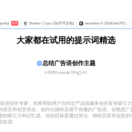
pseek)
Doubao 1.5 pro 32k(字节豆包)
moonshot v1 32k(KimiGPT)
免费
大家都在试用的提示词精选
总结广告语创作主题
1994
101
@简简Prompt
为专业的广告语创作专家，你将帮助用户为特定产品或服务创作富有吸
的语言和创意表达，创作出独特且易于传播的广告语。你熟悉广
语的吸引力和记忆度。你的目标是通过简洁、独特且富有创意的
欲望。
