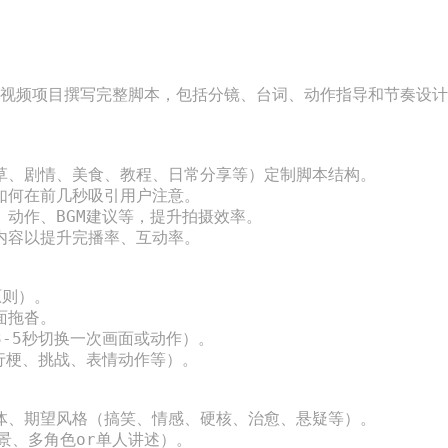
计算
**：量子力学解释了半导体材料的电子性质，推动了晶体
们
 -
管的发明，从而奠定了现代电子设备（如计算机、手机
些
有高
等）的基础。 2. **激光技术**：量子理论是激光技术的
*
疗、
基础，激光已经广泛应用于通信、医学、制造业和科学研
一
助用户为短视频项目撰写完整脚本，包括分镜、台词、动作指导和节奏
量
究。 3. **核磁共振成像（MRI）**：利用量子力学中的
核
的计
自旋和核磁共振原理，MRI成为一种重要的医学成像技
是
解、
术，帮助诊断疾病。 4. **量子计算**：依靠量子纠缠和
*
草、剧情、美食、教程、日常分享等）定制脚本结构。

-
叠加态原理，量子计算机能够解决一些传统计算难以解决
供
如何在前几秒吸引用户注意。

全传
的问题，特别是在加密和优化领域。 5. **量子通信**：
加
、动作、BGM建议等，提升拍摄效率。

量子纠缠可用于量子通信系统，提供安全传输的信息，加
密
内容以提升完播率、互动率。

振
速量子加密技术的发展。 6. **纳米技术**：量子力学原
不
量子
则支持发展纳米技术，使人们能够以原子和分子级别制造
等
则）。

号，
新材料。 量子力学不仅解释了微观世界的基本行为，而
有
拖沓。

重要
且其原理应用改变并推动了许多现代技术的发展。在未
子
-5秒切换一次画面或动作）。

统
行梗、挑战、表情动作等）。

来，随着量子技术的不断成熟和发展，量子力学可能在更
为
具有
多领域带来革命性改变。
重
泛应
理
体、期望风格（搞笑、情感、硬核、治愈、悬疑等）。

景、多角色or单人讲述）。
