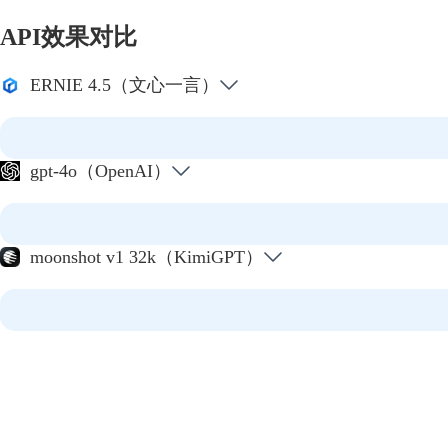
API效果对比
ERNIE 4.5（文心一言）
gpt-4o（OpenAI）
moonshot v1 32k（KimiGPT）