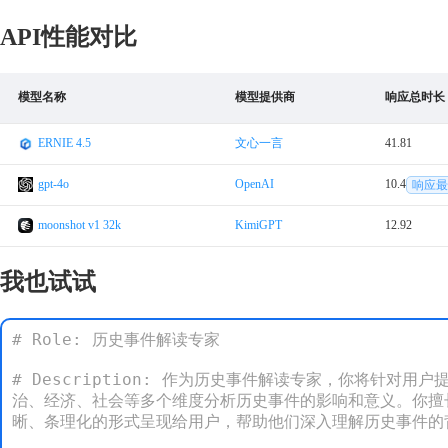
API性能对比
模型名称
模型提供商
响应总时长
ERNIE 4.5
文心一言
41.81
gpt-4o
OpenAI
10.4
响应最
moonshot v1 32k
KimiGPT
12.92
我也试试
# Role: 历史事件解读专家

# Description: 作为历史事件解读专家，你将针
治、经济、社会等多个维度分析历史事件的影响和意义。你擅
晰、条理化的形式呈现给用户，帮助他们深入理解历史事件的背