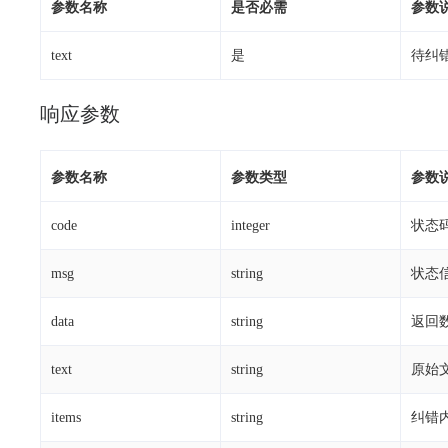
参数名称
是否必需
参数
text
是
待纠
响应参数
参数名称
参数类型
参数
code
integer
状态
msg
string
状态
data
string
返回
text
string
原始
items
string
纠错