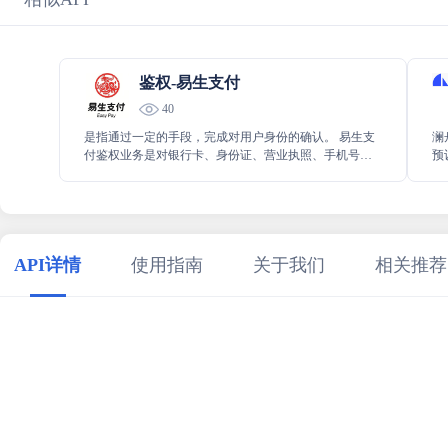
鉴权-易生支付
40
是指通过一定的手段，完成对用户身份的确认。 易生支
澜
付鉴权业务是对银行卡、身份证、营业执照、手机号码
预
等企业或个人身份信息进行一致性验证，确保身份信息
能
的真实性
提
API详情
使用指南
关于我们
相关推荐