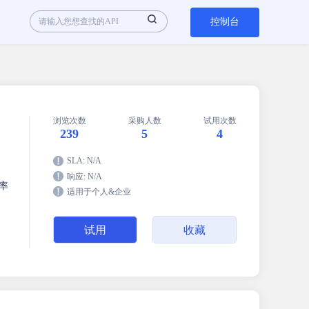
控制台
浏览次数
采购人数
试用次数
239
5
4
SLA: N/A
响应: N/A
汇率
适用于个人&企业
试用
收藏