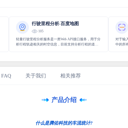
行驶里程分析-百度地图
105
轻量行驶里程分析服务是一类Web API接口服务，用于分
对于输
析行程轨迹相关的时空信息，目前支持分析行程的道路
中的所
等级，反映车辆在各等级道路上的行驶里程。 开发者通
型），
过车辆的行驶轨迹，自动分析其途经道路的等级，返回
在不同等级道路上的行驶里程。
 FAQ
关于我们
相关推荐
产品介绍
什么是腾佑科技的车流统计?