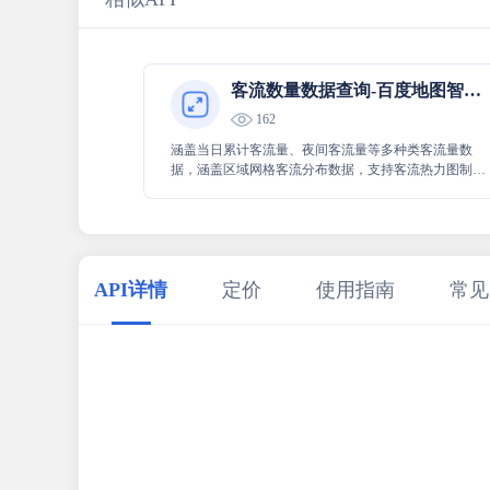
客流数量数据查询-百度地图智慧交通
162
涵盖当日累计客流量、夜间客流量等多种类客流量数
据，涵盖区域网格客流分布数据，支持客流热力图制
作，支持城市区县、重点区域的空间范围分析，支持历
史统计、实时监测、预测分析
API详情
定价
使用指南
常见