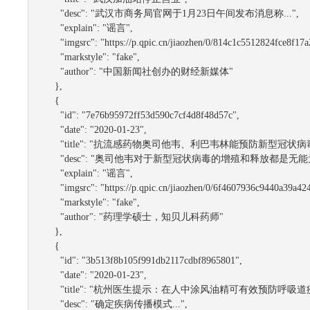
"desc":
"武汉市商务局官网于1月23日午间发布消息称..."
,

"explain":
"谣言"
,

"imgsrc":
"https://p.qpic.cn/jiaozhen/0/814c1c5512824fce8f17
"markstyle":
"fake"
,

"author":
"中国新闻社创办的财经新媒体"
      },

      {

"id":
"7e76b95972ff53d590c7cf4d8f48d57c"
,

"date":
"2020-01-23"
,

"title":
"抗流感药物奥司他韦、利巴韦林能预防新型冠状病
"desc":
"奥司他韦对于新型冠状病毒的增殖和释放都是无能为力
"explain":
"谣言"
,

"imgsrc":
"https://p.qpic.cn/jiaozhen/0/6f4607936c9440a39a4
"markstyle":
"fake"
,

"author":
"药理学硕士，知贝儿科药师"
      },

      {

"id":
"3b513f8b105f991db2117cdbf8965801"
,

"date":
"2020-01-23"
,

"title":
"杭州医生提示：在人中涂风油精可有效预防呼吸道
"desc":
"确定疾病传播模式..."
,
