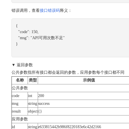
错误调用，查看
接口错误码
释义：
{

"code":
150
,

"msg":
"API可用次数不足"
▼ 返回参数
公共参数指所有接口都会返回的参数，应用参数每个接口都不同
名称
类型
示例值
公共参数
code
int
200
msg
string
success
result
object
{}
应用参数
id
string
e633815442b986f8220183e6c42d2166