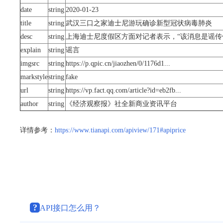
date
string
2020-01-23
title
string
武汉三口之家迪士尼游玩确诊新型冠状病毒肺炎
desc
string
上海迪士尼度假区方面对记者表示，“该消息是谣传信
explain
string
谣言
imgsrc
string
https://p.qpic.cn/jiaozhen/0/1176d1...
markstyle
string
fake
url
string
https://vp.fact.qq.com/article?id=eb2fb...
author
string
《经济观察报》社全新商业资讯平台
详情参考：
https://www.tianapi.com/apiview/171#apiprice
?
API接口怎么用？