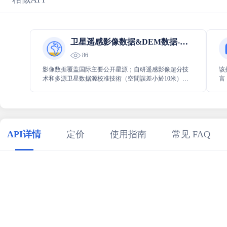
卫星遥感影像数据&DEM数据-云旗数据
86
影像数据覆盖国际主要公开星源；自研遥感影像超分技
该
术和多源卫星数据源校准技術（空間誤差小於10米），
言
我们可以低成本生产不同分辨率的多波段影像数据；支
鉴
持天启星座与其他卫星数据融合应用。
谣
API详情
定价
使用指南
常见 FAQ