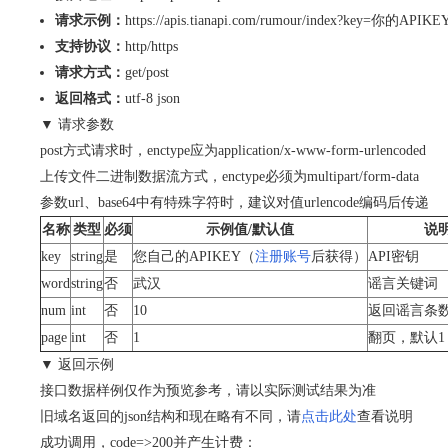
请求示例：
https://apis.tianapi.com/rumour/index?key=你的APIKE
支持协议：
http/https
请求方式：
get/post
返回格式：
utf-8 json
▼ 请求参数
post方式请求时，enctype应为application/x-www-form-urlencoded
上传文件二进制数据流方式，enctype必须为multipart/form-data
参数url、base64中有特殊字符时，建议对值urlencode编码后传递
名称
类型
必须
示例值/默认值
说
key
string
是
您自己的APIKEY（
注册账号
后获得）
API密钥
word
string
否
武汉
谣言关键词
num
int
否
10
返回谣言条数
page
int
否
1
翻页，默认1
▼ 返回示例
接口数据样例仅作为预览参考，请以实际测试结果为准
旧域名返回的json结构和现在略有不同，请
点击此处
查看说明
成功调用，code=>200并产生计费：