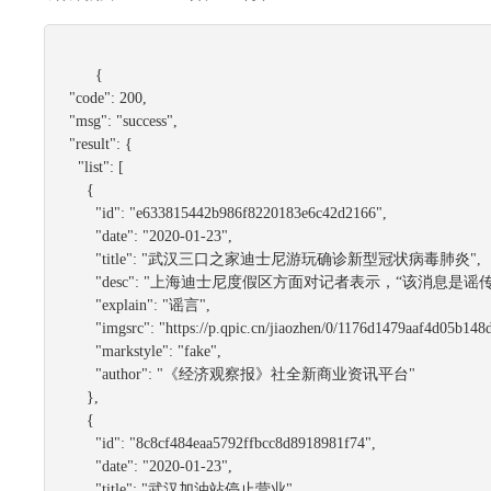
	{

"code":
200
,

"msg":
"success"
,

"result":
 {

"list":
 [

      {

"id":
"e633815442b986f8220183e6c42d2166"
,

"date":
"2020-01-23"
,

"title":
"武汉三口之家迪士尼游玩确诊新型冠状病毒肺炎"
,

"desc":
"上海迪士尼度假区方面对记者表示，“该消息是谣传信
"explain":
"谣言"
,

"imgsrc":
"https://p.qpic.cn/jiaozhen/0/1176d1479aaf4d05b14
"markstyle":
"fake"
,

"author":
"《经济观察报》社全新商业资讯平台"
      },

      {

"id":
"8c8cf484eaa5792ffbcc8d8918981f74"
,

"date":
"2020-01-23"
,

"title":
"武汉加油站停止营业"
,
