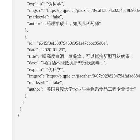
"explain":
"伪科学"
,

"imgsrc":
"https://p.qpic.cn/jiaozhen/0/caff38b4a0234519b90
"markstyle":
"fake"
,

"author":
"药理学硕士，知贝儿科药师"
      },

      {

"id":
"e645f3ef33879460c954a47cbbc85d0e"
,

"date":
"2020-01-23"
,

"title":
"喝高度白酒、蒸桑拿，可以抵抗新型冠状病毒"
,

"desc":
"喝白酒不能抵抗新型冠状病毒..."
,

"explain":
"伪科学"
,

"imgsrc":
"https://p.qpic.cn/jiaozhen/0/07c929d234794fafad8
"markstyle":
"fake"
,

"author":
"美国普渡大学农业与生物系食品工程专业博士"
      }

    ]

  }

}
