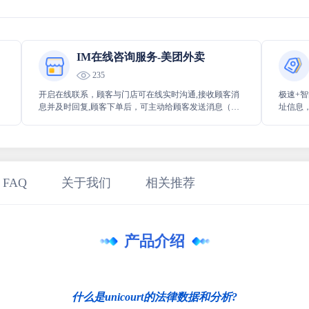
IM在线咨询服务-美团外卖
235
开启在线联系，顾客与门店可在线实时沟通,接收顾客消
极速+智
息并及时回复,顾客下单后，可主动给顾客发送消息（常
址信息
见场景：售中联系顾客、售后关怀等）
资源，
图谱，凭
链技术
化Aaa
 FAQ
关于我们
相关推荐
产品介绍
什么是unicourt的法律数据和分析?