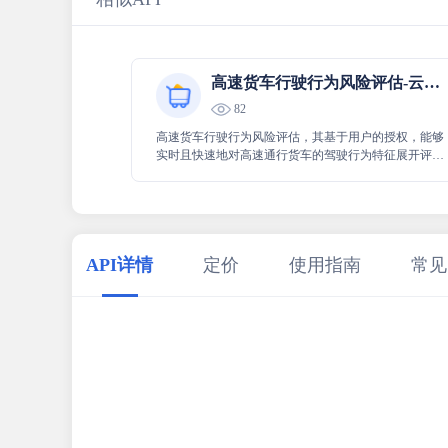
高速货车行驶行为风险评估-云旗数据
82
高速货车行驶行为风险评估，其基于用户的授权，能够
实时且快速地对高速通行货车的驾驶行为特征展开评
估，此评估覆盖了全国范围的高速路网，可帮助及时了
解货车驾驶行为相关风险状况，为相关决策提供有力支
持。
API详情
定价
使用指南
常见