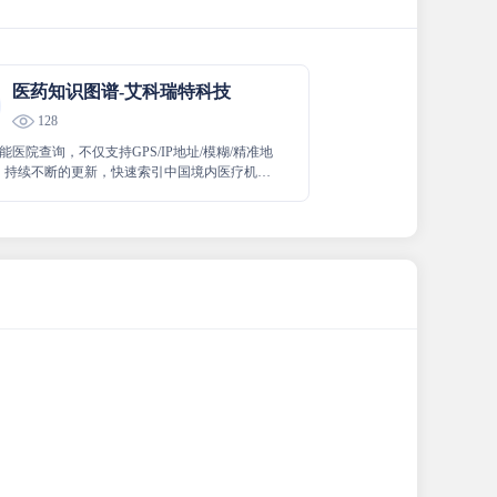
医药知识图谱-艾科瑞特科技
128
能医院查询，不仅支持GPS/IP地址/模糊/精准地
，持续不断的更新，快速索引中国境内医疗机构
融汇耶鲁大学、斯坦福大学等国际知名医疗知识
借领先的人工智能 + 大数据 + 知识图谱 + 区块
，赋能医疗大健康领域，首创智能医院查询一体
S解决方案，为更好的服务患者