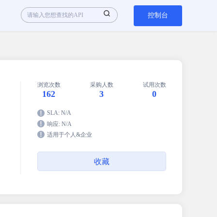
控制台
浏览次数
采购人数
试用次数
162
3
0
SLA: N/A
响应: N/A
适用于个人&企业
收藏