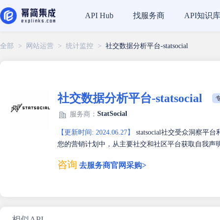
找服务商
API知识
API Hub
全部
>
网站运营
>
统计监控
>
社交数据分析平台-statsocial
社交数据分析平台-statsocial
专
StatSocial
服务商：
【更新时间: 2024.06.27】
statsocial社交受众
您的营销计划中，从主要社交和社区平台获取自我声
咨询
去服务商官网采购>
相似API