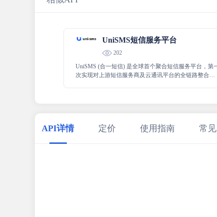
UniSMS短信服务平台
202
UniSMS (合一短信) 是全球首个聚合短信服务平台，第
次实现对上游短信服务商及云通讯平台的全链路整合：
信息整合、通道整合、服务整合、技术整合及数据整
合。 使用 UniSMS 可敏捷、高速、稳定地发送短信至中
国大陆及全球 226 个国家和地区，并配备开放、透明、
一体化的跨通道集成管理系统。
API详情
定价
使用指南
常见