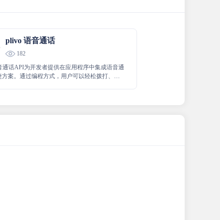
plivo 语音通话
182
o语音通话API为开发者提供在应用程序中集成语音通
捷方案。通过编程方式，用户可以轻松拨打、接
全球范围内的呼叫，实现高效通信。Plivo以其
靠的服务和灵活的API接口，助力企业提升用户体
信效率。