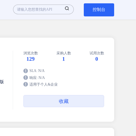
控制台
浏览次数
采购人数
试用次数
129
1
0
SLA: N/A
响应: N/A
 版
适用于个人&企业
收藏