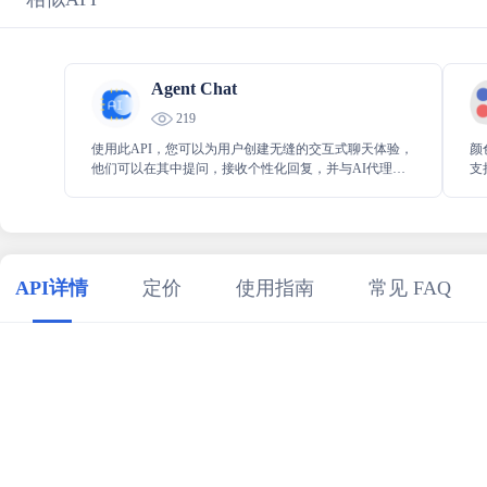
Agent Chat
219
使用此API，您可以为用户创建无缝的交互式聊天体验，
颜
他们可以在其中提问，接收个性化回复，并与AI代理进
支
行自然对话。
H
动
API详情
定价
使用指南
常见 FAQ