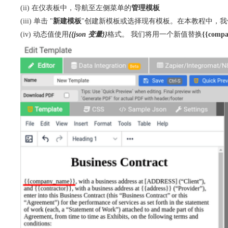
(ii) 在仪表板中，导航至左侧菜单的
管理模板
(iii) 单击 "
新建模板
"创建新模板或选择现有模板。在本教程中，我们
(iv) 动态值使用
{{json 变量}}
格式。 我们将用一个新值替换
{{comp