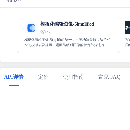
模板化编辑图像-Simplified
45
模板化编辑图像-Simplified 这一，主要功能是通过给予相
E
应的模版以及提示，进而能够对图像的特定部分进行编
的
辑处理，能帮助用户轻松实现对图像特定区域的精准编
能
辑操作，为图像编辑工作带来极大的便利。
处
O
广
API详情
定价
使用指南
常见 FAQ