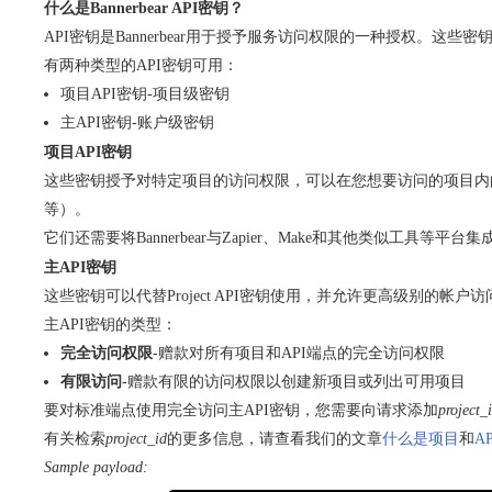
什么是Bannerbear API密钥？
API密钥是Bannerbear用于授予服务访问权限的一种授权。这些
有两种类型的API密钥可用：
项目API密钥-项目级密钥
主API密钥-账户级密钥
项目API密钥
这些密钥授予对特定项目的访问权限，可以在您想要访问的项目内
等）。
它们还需要将Bannerbear与Zapier、Make和其他类似工具等平台集
主API密钥
这些密钥可以代替Project API密钥使用，并允许更高级别的
主API密钥的类型：
完全访问权限
-赠款对所有项目和API端点的完全访问权限
有限访问
-赠款有限的访问权限以创建新项目或列出可用项目
要对标准端点使用完全访问主API密钥，您需要向请求添加
project_
有关检索
project_id
的更多信息，请查看我们的文章
什么是项目
和
A
Sample payload: