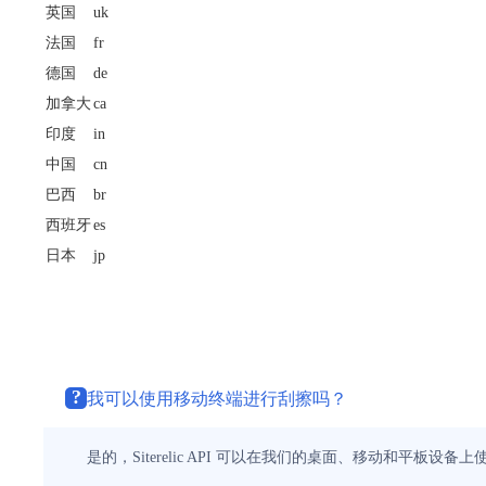
英国
uk
法国
fr
德国
de
加拿大
ca
印度
in
中国
cn
巴西
br
西班牙
es
日本
jp
?
我可以使用移动终端进行刮擦吗？
是的，Siterelic API 可以在我们的桌面、移动和平板