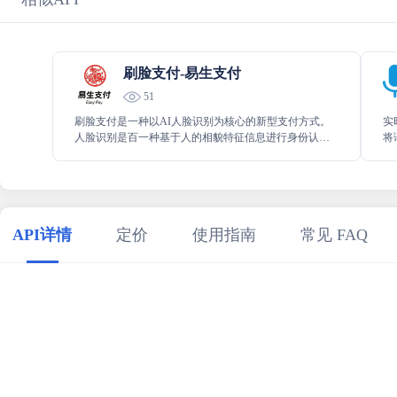
刷脸支付-易生支付
51
刷脸支付是一种以AI人脸识别为核心的新型支付方式。
实
人脸识别是百一种基于人的相貌特征信息进行身份认证
将
的生物特征识别度技术，技术的最大特征是能避免个人
谈
信息泄露，并采用非接触的方式进行识别。
API详情
定价
使用指南
常见 FAQ