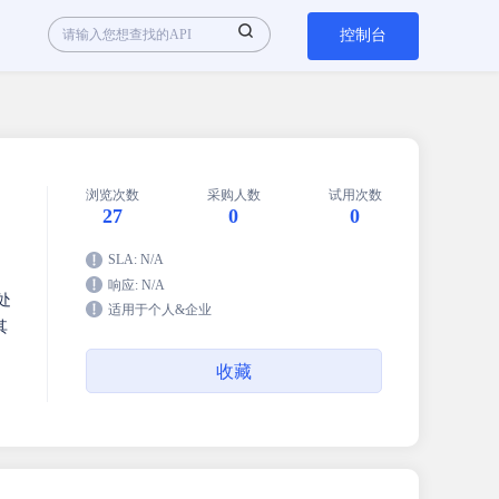
控制台
浏览次数
采购人数
试用次数
27
0
0
SLA: N/A
响应: N/A
处
适用于个人&企业
其
收藏