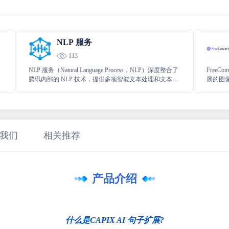
NLP 服务
113
，
NLP 服务（Natural Language Process，NLP）深度整合了
FreeC
腾讯内部的 NLP 技术，提供多项智能文本处理和文本生
展的图
成能力，包括词法分析、相似词召回、词相似度、句子
相似度、文本润色、句子纠错、文本补全、句子生成
等。满足各行业的文本智能需求。
我们
相关推荐
产品介绍
什么是CAPIX AI 句子扩展?