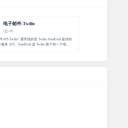
电子邮件-Twilio
95
PI-Twilio" 通常指的是 Twilio SendGrid 提供的
务 API。SendGrid 是 Twilio 旗下的一个电子
平台，它允许开发者通过 API 和 SMTP 发送电
，并确保这些邮件能够可靠地送达用户的收件
ndGrid 提供了一套完整的