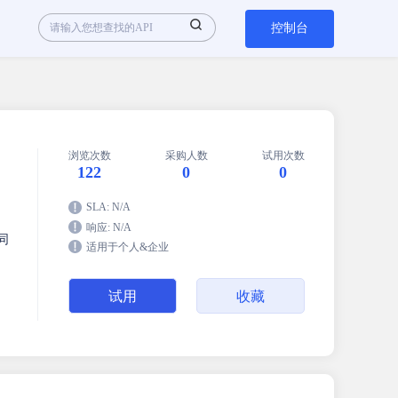
控制台
浏览次数
采购人数
试用次数
122
0
0
SLA: N/A
响应: N/A
同
适用于个人&企业
试用
收藏