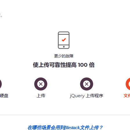
辈。
在哪些场景会用到filestack文件上传？