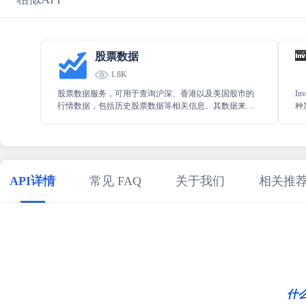
股票数据
1.8K
股票数据服务，可用于查询沪深、香港以及美国股市的
I
行情数据，包括历史股票数据等相关信息。其数据来源
种
于网络，存在一定延迟并非实时数据，故而聚合API 股
A
票服务提供了一种便捷的途径来获取这些信息。在实际
控
应用中，用户应注意该特性，合理利用聚合API 股票服
务获取所需的市场数据，做出相应的策略调整和风险管
理
API详情
常见 FAQ
关于我们
相关推
什么