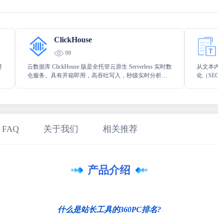
ClickHouse
99
进
云数据库 ClickHouse 版是全托管云原生 Serverless 实时数
从文本
仓服务。具有开箱即用，高吞吐写入，秒级实时分析、
化（S
自动弹性优势。 广泛应用于流量分析、广告营销分析、
需求。
行为分析、人群划分、客户画像、敏捷BI、数据集市、
网络监控、分布式服务和链路监控等业务场景。
 FAQ
关于我们
相关推荐
产品介绍
什么是站长工具的360PC排名?