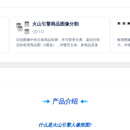
火山引擎商品图像分割
112
识别图像中的主体商品轮廓，并与背景分离，返回分割
检测图
后的前景商品图（4通道），对镂空主体、多商品及复杂
力，对
背景均有良好抠图效果。除商品分割以外，本接口还提
中的前
供人像以及通用物体的分割抠图能力，可以实现人像和
通用物体的精细化分割。
产品介绍
什么是火山引擎人像抠图?