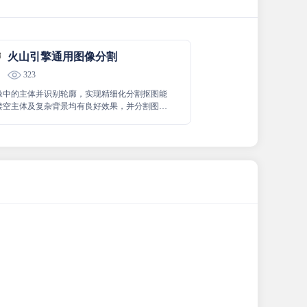
火山引擎通用图像分割
323
像中的主体并识别轮廓，实现精细化分割抠图能
镂空主体及复杂背景均有良好效果，并分割图片
景主体，适用于人像、食物等通用场景。