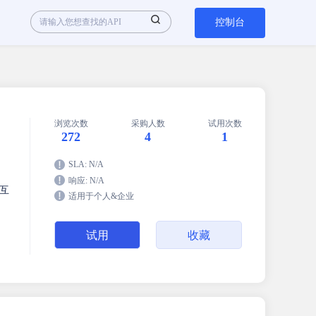
控制台
浏览次数
采购人数
试用次数
272
4
1
SLA: N/A
响应: N/A
互
适用于个人&企业
试用
收藏